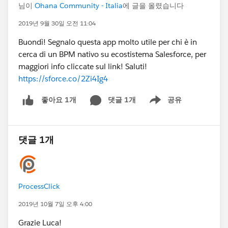
님이
Ohana Community - Italia
에 글을 올렸습니다
2019년 9월 30일 오전 11:04
Buondì! Segnalo questa app molto utile per chi è in
cerca di un BPM nativo su ecostistema Salesforce, per
maggiori info cliccate sul link! Saluti!
https://sforce.co/2Zi4Ig4
댓글 1개
공유
좋아요 1개
Show menu
댓글 1개
ProcessClick
2019년 10월 7일 오후 4:00
Grazie Luca!