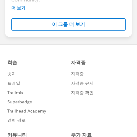
Developers, administrators and users are all
더 보기
welcome!
We speak italian, but we don't exclude anyone :)
이 그룹 더 보기
May the
Force.com
be with you all!