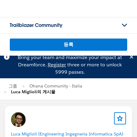
Trailblazer Community
등록
Bring your team and maximize your impact at
Dreamforce.
Register
three or more to unlock
$999 passes.
그룹
Ohana Community - Italia
Luca Miglioli의 게시물
Luca Miglioli (Engineering Ingegneria Informatica SpA)