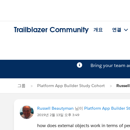
Trailblazer Community
개요
연결
Bring your team 
그룹
Platform App Builder Study Cohort
Russe
Russell Beautyman
님이
Platform App Builder S
2019년 2월 13일 오후 3:49
how does external objects work in terms of pe