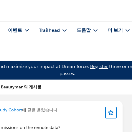
이벤트
Trailhead
도움말
더 보기
and maximize your impact at Dreamforce.
Register
three or m
passes.
ll Beautyman의 게시물
tudy Cohort
에 글을 올렸습니다
rmissions on the remote data?