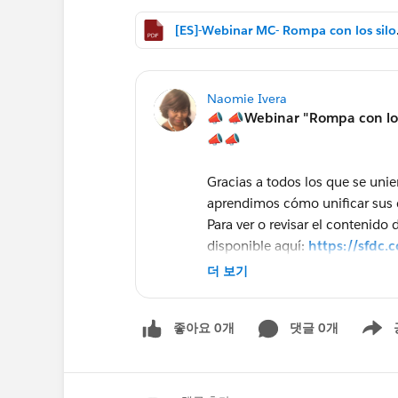
[ES]-Webinar 
Naomie Ivera
📣 📣
Webinar "Rompa con los 
📣📣
Gracias a todos los que se unie
aprendimos cómo unificar sus d
Para ver o revisar el contenido
disponible aquí:
https://sfdc.
:
https://sfdc.co/RkoA6
더 보기
Para ir más allá sobre el tema
좋아요 0개
댓글 0개
Continúe la serie Marketing
Show m
http://pages.mail.salesf
connect/
Acceda a toda la document