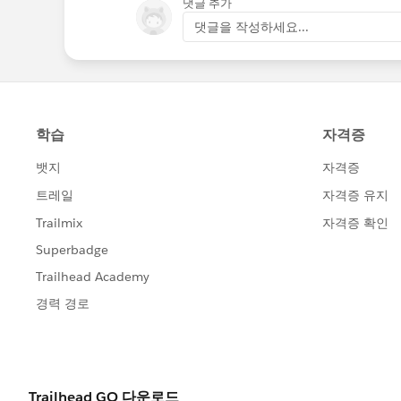
댓글 추가
http://bit.ly/2hQZPrJ
댓글을 작성하세요...
Para los clientes Premier
,
Primeros pasos: Inicio 
Cómo: Marketing Cloud:
Cómo: configurar un "Jo
Acceda a la lista completa de 
Finalmente, posta todas sus p
encantados de continuar la con