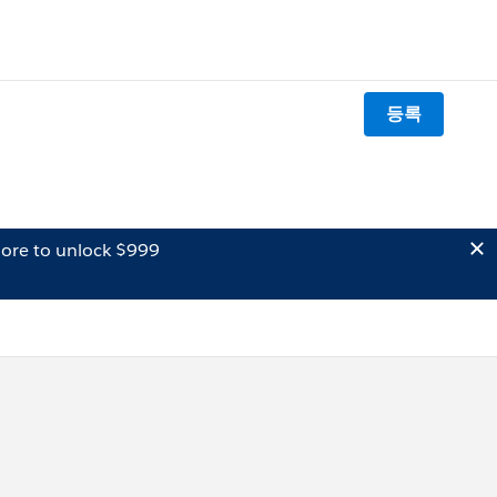
등록
ore to unlock $999