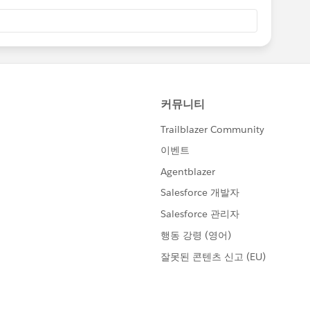
 recomendamos los aceleradores siguientes:
rápido: Marketing Cloud Connect
 Usar Marketing Cloud Connect
urney"
aceleradores:
https://sfdc.co/iVnm
reguntas sobre esta comunidad, estaremos
versación aquí.