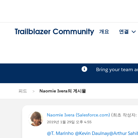
Trailblazer Community
개요
연결
Bring your team 
피드
Naomie Ivera의 게시물
Naomie Ivera (Salesforce.com)
(최초 작성자:
2019년 1월 29일 오후 4:55
@T. Marinho
@Kevin Daulnay
@Arthur Sahi