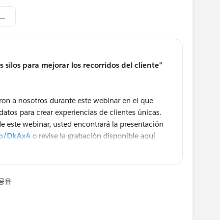
MC- Rompa con los silos para mejorar los recorridos del cliente.pdf
silos para mejorar los recorridos del cliente"
ron a nosotros durante este webinar en el que
atos para crear experiencias de clientes únicas.
 de este webinar, usted encontrará la presentación
co/DkAx4
o revise la grabación disponible aquí
 del conector:
공유
 Cloud Connnect en su portal:
enu
orce.com/gettingstarted/marketing-cloud-
ación de Marketing Cloud Connect: