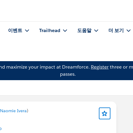
이벤트
Trailhead
도움말
더 보기
and maximize your impact at Dreamforce.
Register
three or m
passes.
Naomie Ivera
)
b