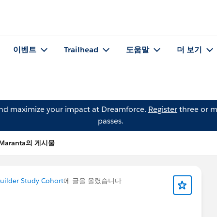
이벤트
Trailhead
도움말
더 보기
and maximize your impact at Dreamforce.
Register
three or m
passes.
 Maranta의 게시물
uilder Study Cohort
에 글을 올렸습니다