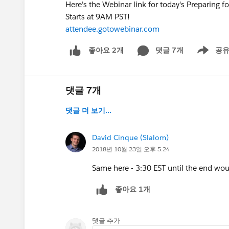
Here's the Webinar link for today's Preparing fo
Starts at 9AM PST!
attendee.gotowebinar.com
댓글 7개
공
좋아요 2개
Show men
댓글 7개
댓글 더 보기...
David Cinque (Slalom)
2018년 10월 23일 오후 5:24
Same here - 3:30 EST until the end wo
좋아요 1개
댓글 추가