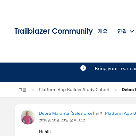
Trailblazer Community
개요
연결
Bring your team 
그룹
Platform App Builder Study Cohort
Debra
Debra Maranta (Salesforce)
님이
Platform App B
2018년 10월 23일 오후 3:12
Hi all!