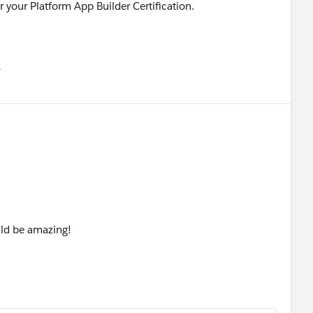
r your Platform App Builder Certification.
유
u
uld be amazing!