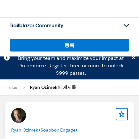
Trailblazer Community
등록
Bring your team and maximize your impact at
Dreamforce.
Register
three or more to unlock
$999 passes.
피드
Ryan Ozimek의 게시물
Ryan Ozimek (Soapbox Engage)