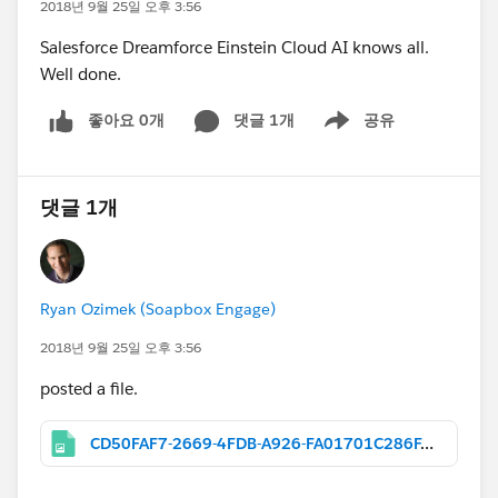
2018년 9월 25일 오후 3:56
Salesforce Dreamforce Einstein Cloud AI knows all.
Well done.
좋아요 0개
댓글 1개
공유
Show menu
댓글 1개
Ryan Ozimek (Soapbox Engage)
2018년 9월 25일 오후 3:56
posted a file.
CD50FAF7-2669-4FDB-A926-FA01701C286F.jpeg