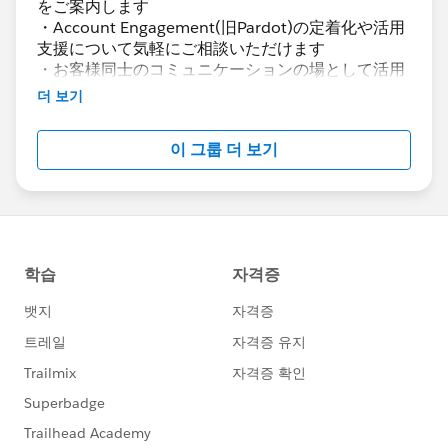
をご案内します
・Account Engagement(旧Pardot)の定着化や活用
支援について気軽にご相談いただけます
・お客様同士のコミュニケーションの場として活用
いただけます
더 보기
Account Engagement(旧Pardot)に関する総合コミ
이 그룹 더 보기
ュニティとしてお役立てください！
https://www.salesforce.com/jp/products/pardot
/overview
***********************
このグループは株式会社セールスフォース・ジャパ
ンの社員によって管理、運営されています。
「Trailblazer Community オンライン行動規範」に
https://trailhead.salesforce.com/ja/trailblazerco
mmunity/code-of-conduct
このグループ内での発言はForward Looking