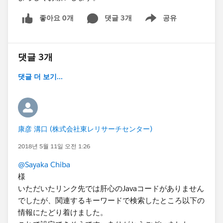
좋아요 0개
댓글 3개
공유
Show menu
댓글 3개
댓글 더 보기...
康彦 溝口 (株式会社東レリサーチセンター)
2018년 5월 11일 오전 1:26
@Sayaka Chiba
様
いただいたリンク先では肝心のJavaコードがありません
でしたが、関連するキーワードで検索したところ以下の
情報にたどり着けました。