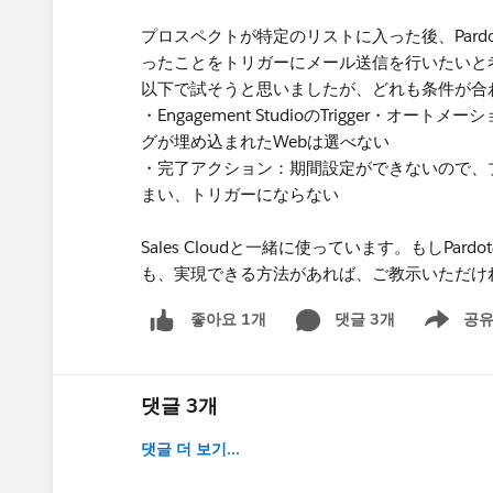
プロスペクトが特定のリストに入った後、Pard
ったことをトリガーにメール送信を行いたいと
以下で試そうと思いましたが、どれも条件が合
・Engagement StudioのTrigger・オー
グが埋め込まれたWebは選べない
・完了アクション：期間設定ができないので、
まい、トリガーにならない
Sales Cloudと一緒に使っています。もしPar
も、実現できる方法があれば、ご教示いただけ
댓글 3개
공
좋아요 1개
Show men
댓글 3개
댓글 더 보기...