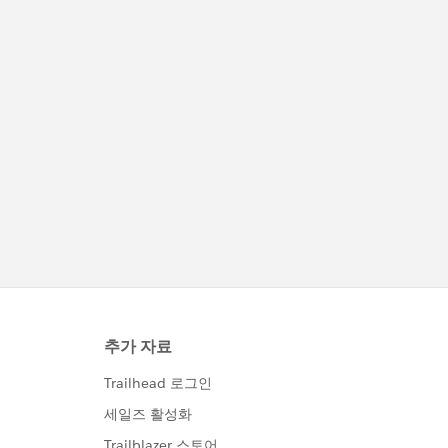
https://trailhead.salesforce.com/ja/trailblaze
rcommunity/code-of-conduct
このグループ内での発言はForward Looking
http://investor.salesforce.com/about-
us/investor/forward-looking-
statements/default.aspx
また本プログラムの利用規約も併せてご覧くだ
https://www.salesforce.com/jp/company/pr
ogram-agreement
※こちらでの回答はあくまで社員もしくは有識
者の「アドバイス」となります。正式な回答が
必要な場合はケース起票をお願いします。