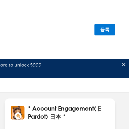
등록
ore to unlock $999
* Account Engagement(旧
Pardot) 日本 *