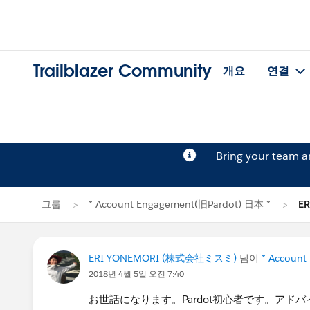
Trailblazer Community
개요
연결
Bring your team 
그룹
* Account Engagement(旧Pardot) 日本 *
E
ERI YONEMORI (株式会社ミスミ)
님이
* Account
2018년 4월 5일 오전 7:40
お世話になります。Pardot初心者です。アド