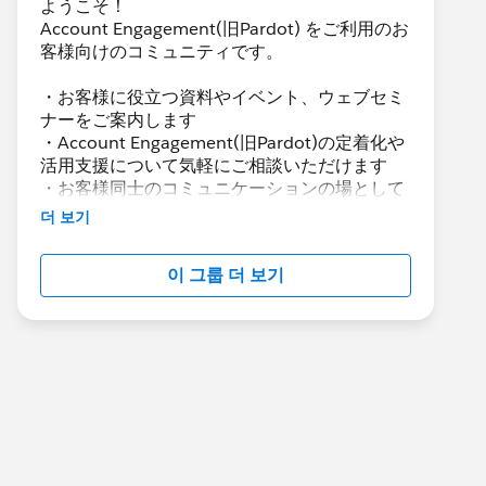
ようこそ！
Account Engagement(旧Pardot) をご利用のお
客様向けのコミュニティです。
・お客様に役立つ資料やイベント、ウェブセミ
ナーをご案内します
・Account Engagement(旧Pardot)の定着化や
活用支援について気軽にご相談いただけます
・お客様同士のコミュニケーションの場として
活用いただけます
더 보기
Account Engagement(旧Pardot)に関する総合
이 그룹 더 보기
コミュニティとしてお役立てください！
https://www.salesforce.com/jp/products/par
dot/overview
***********************
このグループは株式会社セールスフォース・ジ
ャパンの社員によって管理、運営されていま
す。
「Trailblazer Community オンライン行動規