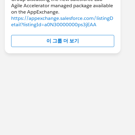
Agile Accelerator managed package available
https://appexchange.salesforce.com/listingD
etail?listingId=a0N30000000ps3jEAA
이 그룹 더 보기