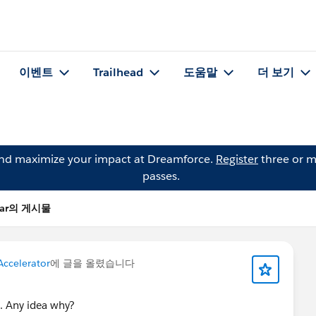
이벤트
Trailhead
도움말
더 보기
and maximize your impact at Dreamforce.
Register
three or m
passes.
wdar의 게시물
Accelerator
에 글을 올렸습니다
d. Any idea why?