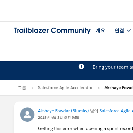
Trailblazer Community
개요
연결
Bring your team 
그룹
Salesforce Agile Accelerator
Akshaye Fo
Akshaye Fowdar (Bluesky)
님이
Salesforce Agile 
2018년 4월 3일 오전 9:58
Getting this error when opening a sprint recor