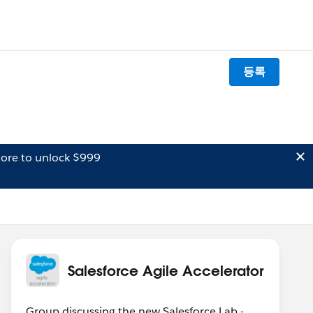
등록
ore to unlock $999
Salesforce Agile Accelerator
Group discussing the new Salesforce Lab -