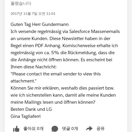
올렸습니다
2017년 11월 7일 오전 11:01
Guten Tag Herr Gundermann
Ich versende regelmässig via Salesforce Massenemails
an unsere Kunden. Diese Newsletter haben in der
Regel einen PDF Anhang. Komischerweise erhalte ich
regelmässig von ca. 5% die Rückmeldung, dass die
die Anhänge nicht öffnen können. Es erscheint bei
Ihnen diese Nachricht:
"Please contact the email sender to view this
attachment."
Können Sie mir erklären, weshalb dies passiert bzw.
wie ich sicherstellen kann, damit alle meine Kunden
meine Mailings lesen und öffnen können?
Besten Dank und LG
Gina Tagliaferri
좋아요 0개
댓글 0개
공유
Show menu