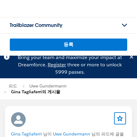
Trailblazer Community
등록
Bring your team and maximize your impact at
Dreamforce.
Register
three or more to unlock
$999 passes.
피드
Uwe Gundermann
Gina Tagliaferri의 게시물
Gina Tagliaferri
님이
Uwe Gundermann
님의 피드에 글을