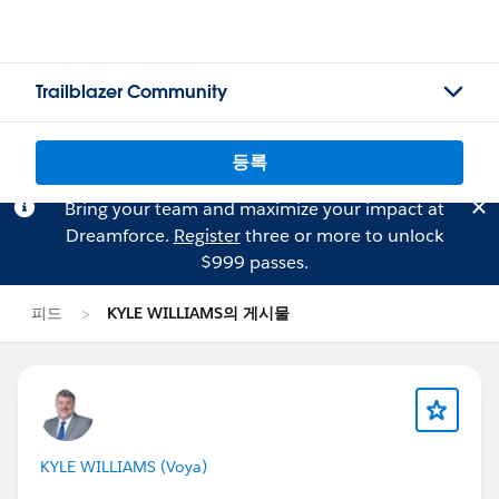
Trailblazer Community
등록
Bring your team and maximize your impact at
Dreamforce.
Register
three or more to unlock
$999 passes.
피드
KYLE WILLIAMS의 게시물
KYLE WILLIAMS (Voya)