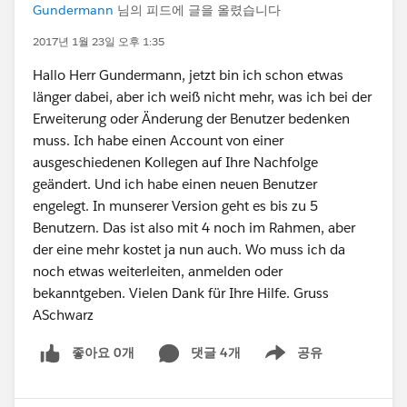
Gundermann
님의 피드에 글을 올렸습니다
2017년 1월 23일 오후 1:35
Hallo Herr Gundermann, jetzt bin ich schon etwas
länger dabei, aber ich weiß nicht mehr, was ich bei der
Erweiterung oder Änderung der Benutzer bedenken
muss. Ich habe einen Account von einer
ausgeschiedenen Kollegen auf Ihre Nachfolge
geändert. Und ich habe einen neuen Benutzer
engelegt. In munserer Version geht es bis zu 5
Benutzern. Das ist also mit 4 noch im Rahmen, aber
der eine mehr kostet ja nun auch. Wo muss ich da
noch etwas weiterleiten, anmelden oder
bekanntgeben. Vielen Dank für Ihre Hilfe. Gruss
ASchwarz
좋아요 0개
댓글 4개
공유
Show menu