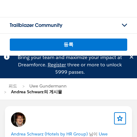
Trailblazer Community
등록
Bring your team and maximize your impact at
Dreamforce.
Register
three or more to unlock
$999 passes.
피드
Uwe Gundermann
Andrea Schwarz의 게시물
Andrea Schwarz (Hotels by HR Group)
님이
Uwe