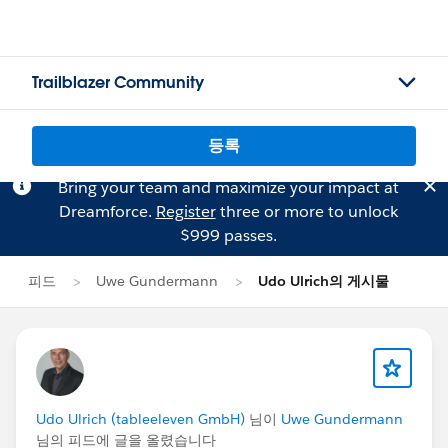
Trailblazer Community
등록
Bring your team and maximize your impact at
Dreamforce.
Register
three or more to unlock
$999 passes.
피드
Uwe Gundermann
Udo Ulrich의 게시물
Udo Ulrich (tableeleven GmbH)
님이
Uwe Gundermann
님의 피드에 글을 올렸습니다