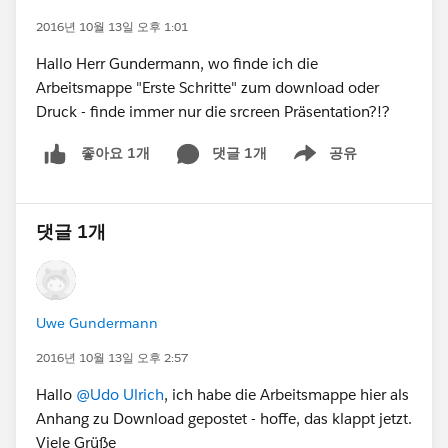
2016년 10월 13일 오후 1:01
Hallo Herr Gundermann, wo finde ich die
Arbeitsmappe "Erste Schritte" zum download oder
Druck - finde immer nur die srcreen Präsentation?!?
댓글 1개
공유
좋아요 1개
Show menu
댓글 1개
Uwe Gundermann
2016년 10월 13일 오후 2:57
Hallo
@Udo Ulrich
, ich habe die Arbeitsmappe hier als
Anhang zu Download gepostet - hoffe, das klappt jetzt.
Viele Grüße