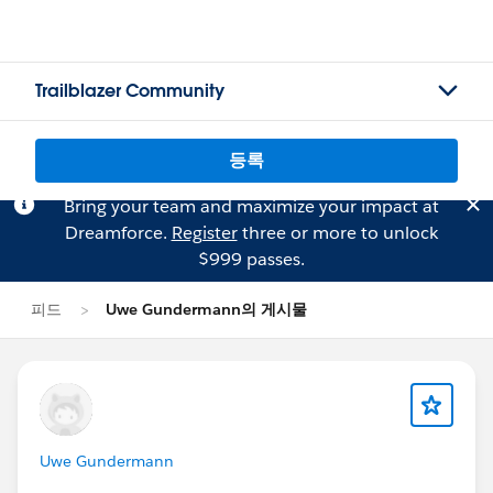
Trailblazer Community
등록
Bring your team and maximize your impact at
Dreamforce.
Register
three or more to unlock
$999 passes.
피드
Uwe Gundermann의 게시물
Uwe Gundermann