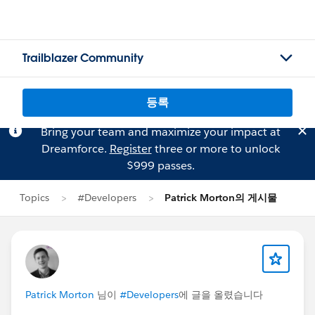
Trailblazer Community
등록
Bring your team and maximize your impact at
Dreamforce.
Register
three or more to unlock
$999 passes.
Topics
#Developers
Patrick Morton의 게시물
Patrick Morton
님이
#Developers
에 글을 올렸습니다