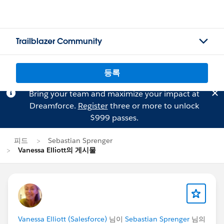
Trailblazer Community
등록
Bring your team and maximize your impact at
Dreamforce.
Register
three or more to unlock
$999 passes.
피드
Sebastian Sprenger
Vanessa Elliott의 게시물
Vanessa Elliott (Salesforce)
님이
Sebastian Sprenger
님의