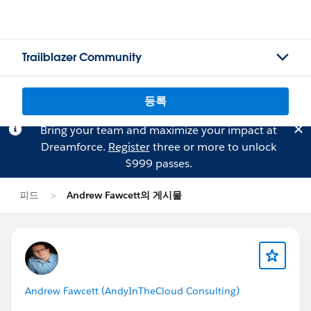
Trailblazer Community
등록
Bring your team and maximize your impact at
Dreamforce.
Register
three or more to unlock
$999 passes.
피드
Andrew Fawcett의 게시물
Andrew Fawcett (AndyInTheCloud Consulting)