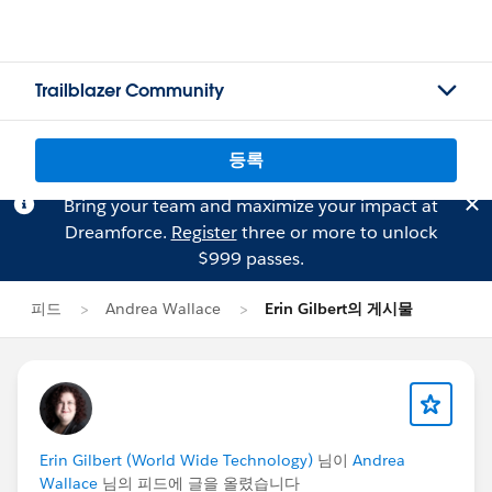
Trailblazer Community
등록
Bring your team and maximize your impact at
Dreamforce.
Register
three or more to unlock
$999 passes.
피드
Andrea Wallace
Erin Gilbert의 게시물
Erin Gilbert (World Wide Technology)
님이
Andrea
Wallace
님의 피드에 글을 올렸습니다