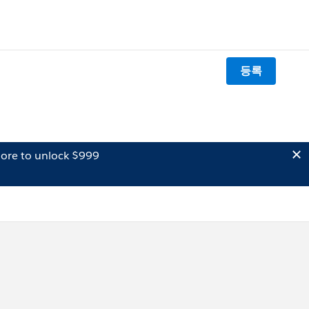
등록
ore to unlock $999