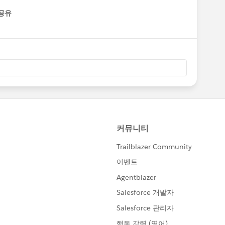
공유
enu