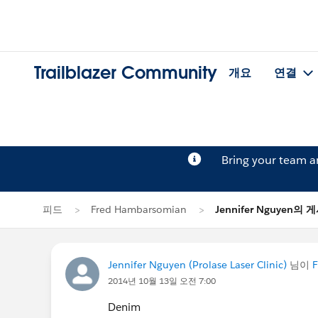
Trailblazer Community
개요
연결
Bring your team 
피드
Fred Hambarsomian
Jennifer Nguyen의 
Jennifer Nguyen (Prolase Laser Clinic)
님이
F
2014년 10월 13일 오전 7:00
Denim