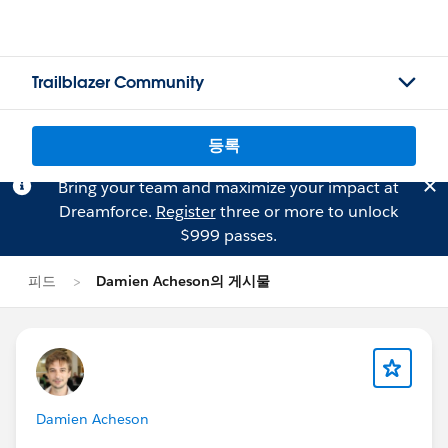
Trailblazer Community
등록
Bring your team and maximize your impact at
Dreamforce.
Register
three or more to unlock
$999 passes.
피드
Damien Acheson의 게시물
Damien Acheson