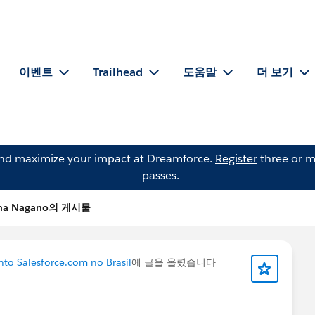
이벤트
Trailhead
도움말
더 보기
and maximize your impact at Dreamforce.
Register
three or m
passes.
na Nagano의 게시물
to Salesforce.com no Brasil
에 글을 올렸습니다