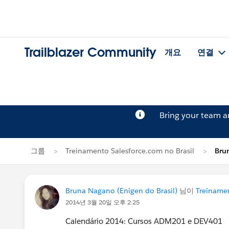
Trailblazer Community
개요
연결
Bring your team 
그룹
Treinamento Salesforce.com no Brasil
Bru
Bruna Nagano (Enigen do Brasil)
님이
Treinamen
2014년 3월 20일 오후 2:25
Calendário 2014: Cursos ADM201 e DEV401