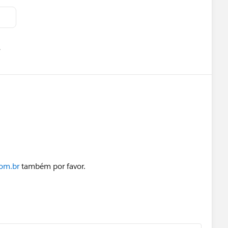
유
u
com.br
também por favor.