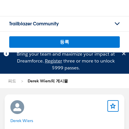
Trailblazer Community
등록
Bring your team and maximize your impact at
Dreamforce.
Register
three or more to unlock
$999 passes.
피드
Derek Wiers의 게시물
Derek Wiers