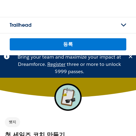
Trailhead
등록
Bring your team and maximize your impact at
Dreamforce.
Register
three or more to unlock
$999 passes.
뱃지
첫 세일즈 코치 만들기