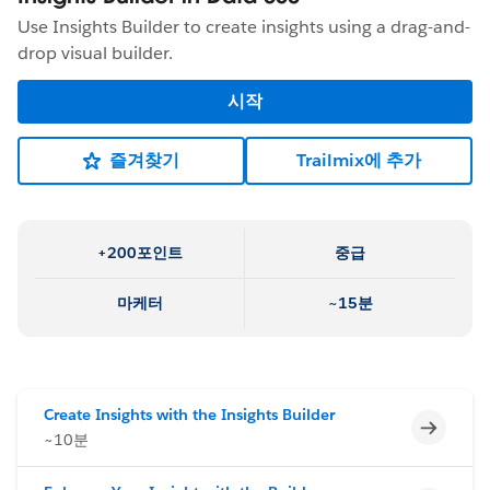
Use Insights Builder to create insights using a drag-and-
drop visual builder.
시작
즐겨찾기
Trailmix에 추가
+200포인트
중급
마케터
~15분
Create Insights with the Insights Builder
미완료
~10분