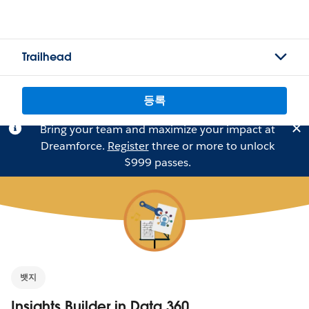
Trailhead
등록
Bring your team and maximize your impact at
Dreamforce.
Register
three or more to unlock
$999 passes.
뱃지
Insights Builder in Data 360