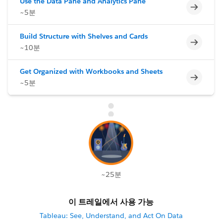
Use the Data Pane and Analytics Pane
미완료
~5분
Build Structure with Shelves and Cards
미완료
~10분
Get Organized with Workbooks and Sheets
미완료
~5분
~25분
이 트레일에서 사용 가능
Tableau: See, Understand, and Act On Data