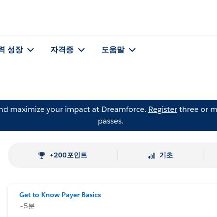
력 성장
자격증
도움말
and maximize your impact at Dreamforce.
Register
three or m
passes.
+200포인트
기초
Get to Know Payer Basics
~5분