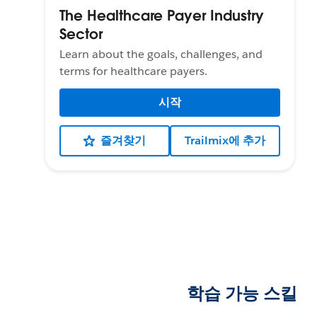
The Healthcare Payer Industry
Sector
Learn about the goals, challenges, and
terms for healthcare payers.
시작
즐겨찾기
Trailmix에 추가
학습 가능 스킬