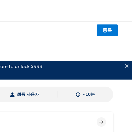
등록
ore to unlock $999
최종 사용자
~10분
미완료