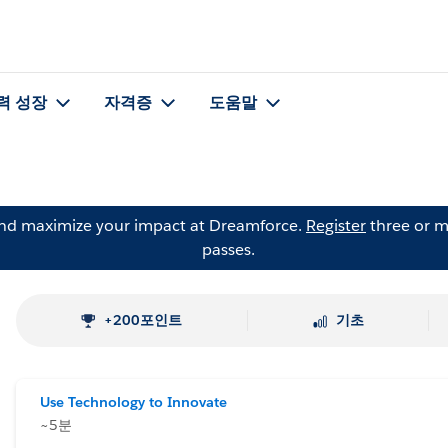
력 성장
자격증
도움말
and maximize your impact at Dreamforce.
Register
three or m
passes.
+200포인트
기초
Use Technology to Innovate
~5분