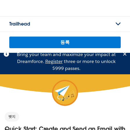
Trailhead
등록
Bring your team and maximize your impact at
Dreamforce.
Register
three or more to unlock
$999 passes.
뱃지
Quick Start: Create and Send an Email with