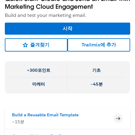
Marketing Cloud Engagement
Build and test your marketing email.
시작
즐겨찾기
Trailmix에 추가
+300포인트
기초
마케터
~45분
Build a Reusable Email Template
미완료
~15분