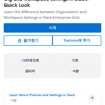
Quick Look
Learn the difference between Organization and
Workspace Settings in Slack Enterprise Grid.
시작
즐겨찾기
Trailmix에 추가
+100포인트
기초
관리자
~5분
Learn About Policies and Settings in Slack
미완료
~5분