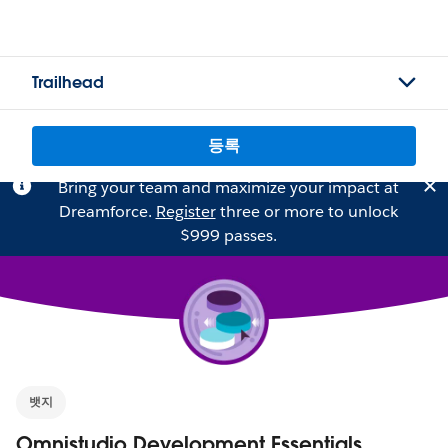
Trailhead
등록
Bring your team and maximize your impact at
Dreamforce.
Register
three or more to unlock
$999 passes.
뱃지
Omnistudio Development Essentials