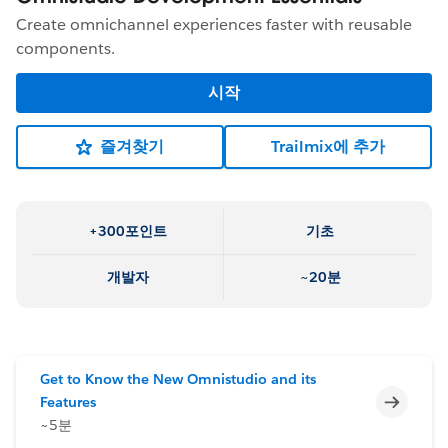
Create omnichannel experiences faster with reusable
components.
시작
즐겨찾기
Trailmix에 추가
+300포인트
기초
개발자
~20분
Get to Know the New Omnistudio and its
미완료
Features
~5분