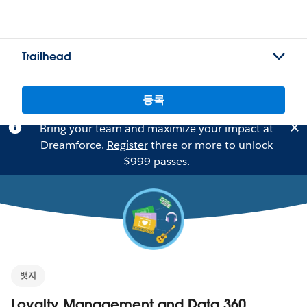
Trailhead
등록
Bring your team and maximize your impact at
Dreamforce.
Register
three or more to unlock
$999 passes.
뱃지
Loyalty Management and Data 360