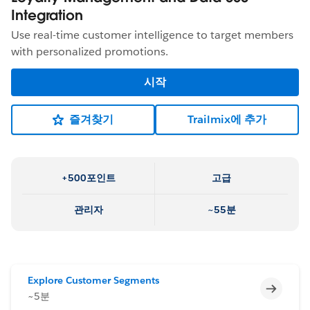
Integration
Use real-time customer intelligence to target members
with personalized promotions.
시작
즐겨찾기
Trailmix에 추가
+500포인트
고급
관리자
~55분
Explore Customer Segments
미완료
~5분