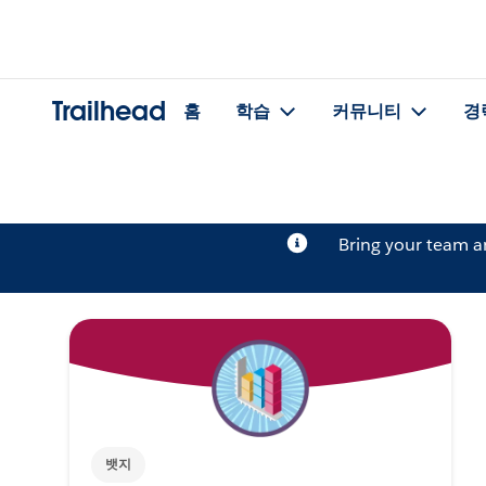
Trailhead
홈
학습
커뮤니티
경
Bring your team 
뱃지