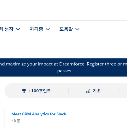
력 성장
자격증
도움말
and maximize your impact at Dreamforce.
Register
three or m
passes.
+100포인트
기초
Meet CRM Analytics for Slack
~5분