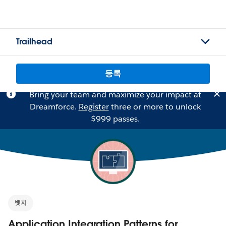
Trailhead
등록
Bring your team and maximize your impact at
Dreamforce.
Register
three or more to unlock
$999 passes.
뱃지
Application Integration Patterns for