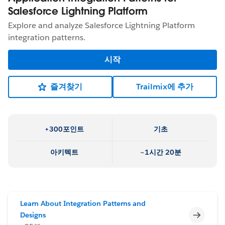
Salesforce Lightning Platform
Explore and analyze Salesforce Lightning Platform
integration patterns.
시작
즐겨찾기
Trailmix에 추가
+300포인트
기초
아키텍트
~1시간 20분
Learn About Integration Patterns and
미완료
Designs