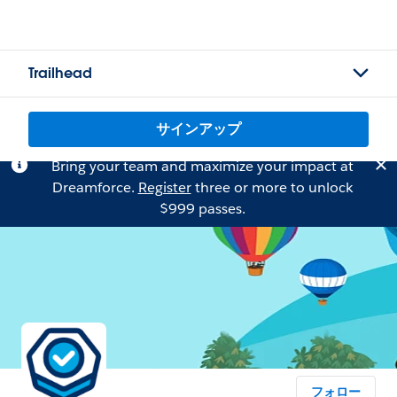
Trailhead
サインアップ
Bring your team and maximize your impact at
Dreamforce.
Register
three or more to unlock
$999 passes.
フォロー