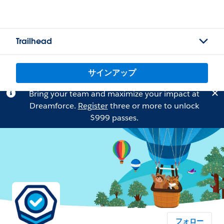
Trailhead
サインアップ
Bring your team and maximize your impact at
Dreamforce.
Register
three or more to unlock
$999 passes.
フォロー