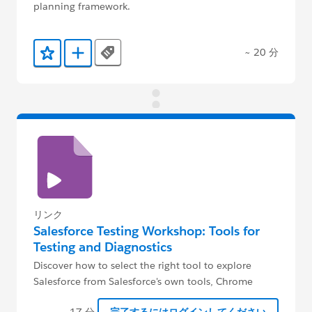
planning framework.
~ 20 分
Tags
お気に入りに保存する
Trailmix に追加
リンク
Salesforce Testing Workshop: Tools for
Testing and Diagnostics
Discover how to select the right tool to explore
Salesforce from Salesforce's own tools, Chrome
developer tools, or Chrome extensions.
~ 17 分
完了するにはログインしてください