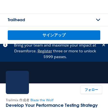
Trailhead
サインアップ
Bring your team and maximize your impact at
Dreamforce.
Register
three or more to unlock
$999 passes.
フォロー