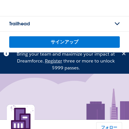
Trailhead
サインアップ
Bring your team and maximize your impact at
Dreamforce.
Register
three or more to unlock
$999 passes.
フォロー