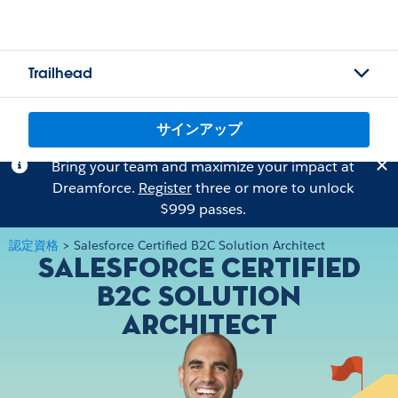
Trailhead
サインアップ
Bring your team and maximize your impact at
Dreamforce.
Register
three or more to unlock
$999 passes.
認定資格
>
Salesforce Certified B2C Solution Architect
Salesforce Certified
B2C Solution
Architect