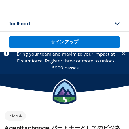
Trailhead
サインアップ
Bring your team and maximize your impact at
Dreamforce.
Register
three or more to unlock
$999 passes.
トレイル
AgentExchange パートナーとしてのビジネ