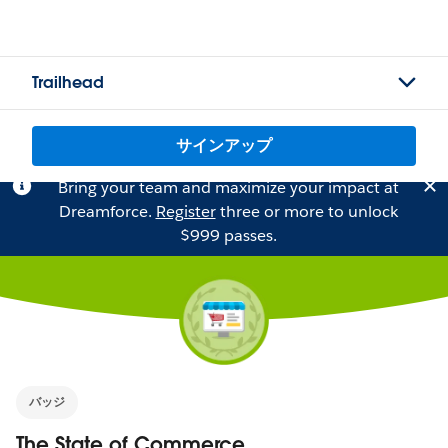
Trailhead
サインアップ
Bring your team and maximize your impact at
Dreamforce.
Register
three or more to unlock
$999 passes.
バッジ
The State of Commerce