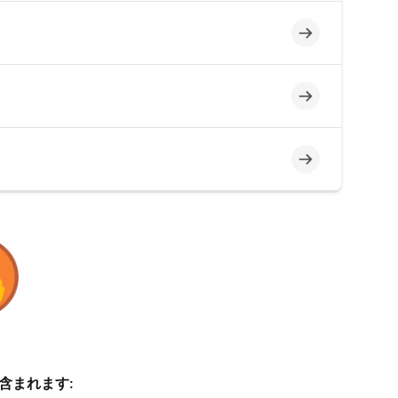
未完了
未完了
未完了
分
含まれます: