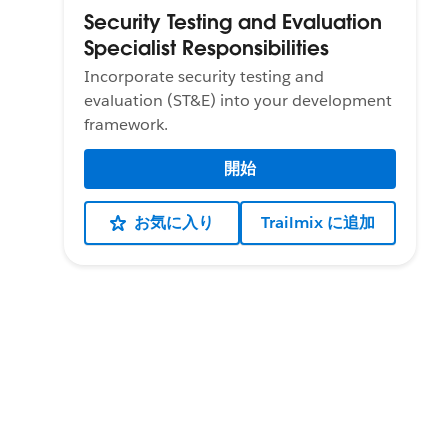
Security Testing and Evaluation
Specialist Responsibilities
Incorporate security testing and
evaluation (ST&E) into your development
framework.
開始
お気に入り
Trailmix に追加