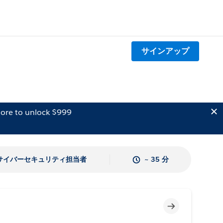
サインアップ
ore to unlock $999
サイバーセキュリティ担当者
~ 35 分
未完了