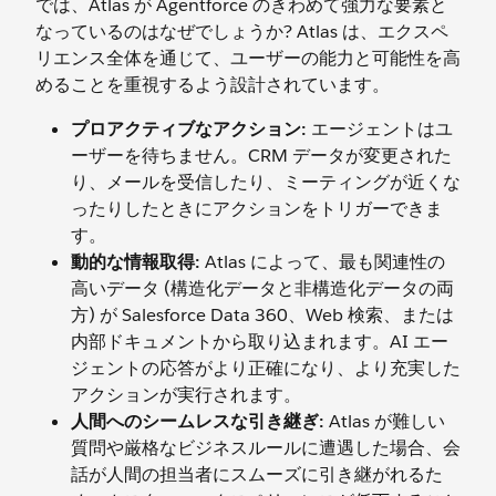
では、Atlas が Agentforce のきわめて強力な要素と
なっているのはなぜでしょうか? Atlas は、エクスペ
リエンス全体を通じて、ユーザーの能力と可能性を高
めることを重視するよう設計されています。
プロアクティブなアクション:
エージェントはユ
ーザーを待ちません。CRM データが変更された
り、メールを受信したり、ミーティングが近くな
ったりしたときにアクションをトリガーできま
す。
動的な情報取得:
Atlas によって、最も関連性の
高いデータ (構造化データと非構造化データの両
方) が Salesforce Data 360、Web 検索、または
内部ドキュメントから取り込まれます。AI エー
ジェントの応答がより正確になり、より充実した
アクションが実行されます。
人間へのシームレスな引き継ぎ:
Atlas が難しい
質問や厳格なビジネスルールに遭遇した場合、会
話が人間の担当者にスムーズに引き継がれるた