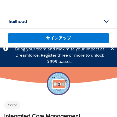
Trailhead
サインアップ
Bring your team and maximize your impact at
Dreamforce.
Register
three or more to unlock
$999 passes.
バッジ
Integrated Care Management