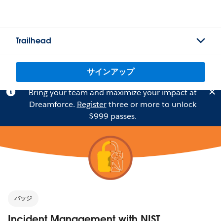
Trailhead
サインアップ
Bring your team and maximize your impact at
Dreamforce.
Register
three or more to unlock
$999 passes.
バッジ
Incident Management with NIST