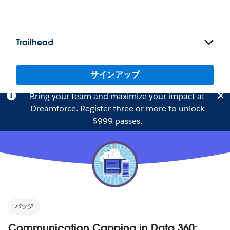
Trailhead
サインアップ
Bring your team and maximize your impact at
Dreamforce.
Register
three or more to unlock
$999 passes.
バッジ
Communication Capping in Data 360: