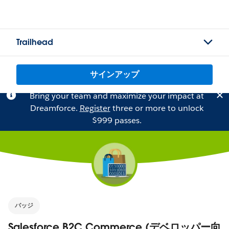
Trailhead
サインアップ
Bring your team and maximize your impact at
Dreamforce.
Register
three or more to unlock
$999 passes.
バッジ
Salesforce B2C Commerce (デベロッパー向