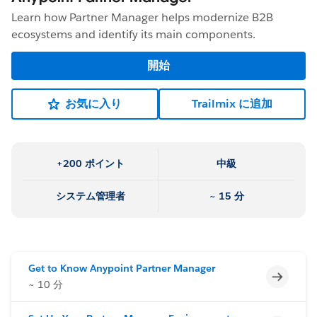
Learn how Partner Manager helps modernize B2B
ecosystems and identify its main components.
開始
お気に入り
Trailmix に追加
+200 ポイント
中級
システム管理者
~ 15 分
Get to Know Anypoint Partner Manager
未完了
~ 10 分