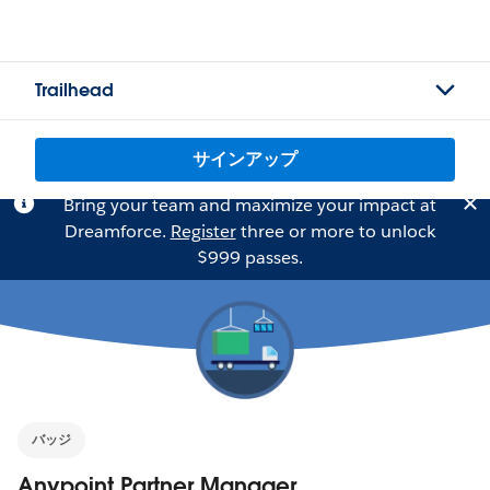
Trailhead
サインアップ
Bring your team and maximize your impact at
Dreamforce.
Register
three or more to unlock
$999 passes.
バッジ
Anypoint Partner Manager