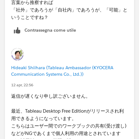
言葉から推察すれば
少しでもお役に立てれたら幸いです。
今後、自社内のサーバーを利用した方法に拡張するつも
「社外」であろうが「自社内」であろうが、「可能」と
りなのですが、「salesforce のサーバーなら可能」と言
いうことですね？
われても、我々には必要がない情報です。
Contrassegna come utile
一般的に「社外にアクセスできて、そのブックマークフ
ァイルを作成可能」かつ「ローカルにアクセスできて、
そのブックマークファイルを作成可能」であれば、その
中間とも思える「自社内サーバーにアクセスできて、ブ
ックマークファイルを作成可能」だと思うのですが、こ
Hideaki Shiihara (Tableau Ambassador (KYOCERA
のトレーニングの講師は「salesforce のサーバーなら可
Communication Systems Co., Ltd.))
能」としか回答してくれなくて困っているのです。
12 apr, 22:56
技術的な情報を理解することも必要なのでしょうが、そ
返信が遅くなり申し訳ございません。
こまで深堀りされない状況で、ご説明いただくことは可
能でしょうか？
最近、Tableau Desktop Free Editionがリリースされ利
用できるようになっています。
こちらはユーザー間でのワークブックの共有(受け渡し)
などがNGであくまで個人利用の用途とされています