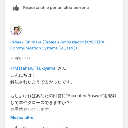
Risposta utile per un'altra persona
その後、下方にもあるように「自身で作ってみたら？」
との言葉で「そりゃそうだよねー」となり、すでに
Destop を使用していたので、記載された試供版をイン
ストールすることなく実施いたしました。
Hideaki Shiihara (Tableau Ambassador (KYOCERA
少しだけ情報を描いたファイルを自社サーバーに置き、
Communication Systems Co., Ltd.))
それに接続して、「ブックマークファイル」の作製に成
功しました。
23 apr, 11:17
自分で操作できることは、自分で確認してみる、そんな
@Masaharu Tsukiyama
さん
基本を忘れていました。
こんにちは！
お騒がせいたしました。
解決されたようでよかったです。
もしよければあなたの回答に”Accepted Answer”を登録
して本件クローズできますか？
お手数おかけします。
Mostra altro
ご協力ありがとうございました。