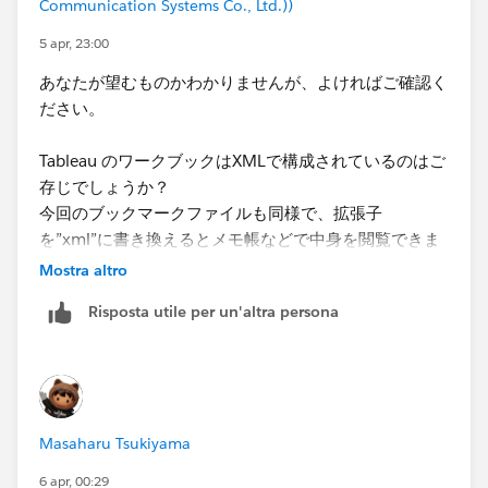
Communication Systems Co., Ltd.))
5 apr, 23:00
あなたが望むものかわかりませんが、よければご確認く
ださい。
Tableau のワークブックはXMLで構成されているのはご
存じでしょうか？
今回のブックマークファイルも同様で、拡張子
を”xml”に書き換えるとメモ帳などで中身を閲覧できま
す。（あくまで中身の閲覧のみ推奨、書き換えは非推奨
Mostra altro
です）
Risposta utile per un'altra persona
共有フォルダの保存先もそのXML内のコードに記載され
ており、それを参照してデータソースとシートがインポ
ートされるようです。
このため、そこにアクセスできる人であれば利用できる
Masaharu Tsukiyama
と思われます。
6 apr, 00:29