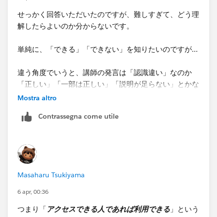
以下は１つのブックマークファイルをXML化して、デー
せっかく回答いただいたのですが、難しすぎて、どう理
タソース部分を切り出したものですが、CドライブのMy
解したらよいのか分からないです。
Tableau Repository内のスーパーストアのExcelファイル
のパスが記載されているのでこれを参照して開かれるの
単純に、「できる」「できない」を知りたいのですが…
が確認できます。
違う角度でいうと、講師の発言は「認識違い」なのか
「正しい」「一部は正しい」「説明が足らない」とかな
のです。
Mostra altro
「認定講師」というほどの人なので、「そうそう間違
Contrassegna come utile
ったことを言うはずがない」との思いで話を聞いている
のですが、 少なからず矛盾を感じたので、この投稿を
いたしました。
もう少し細かく背景を示します。
Masaharu Tsukiyama
もう少しお時間いただけるなら実際に私の会社の同僚に
Tableau Desktop は、当然のごとくローカル（Desktop
ブックマークをシェアして試すことができますので、確
がインストールされているPC）にアクセスできます。
6 apr, 00:36
認できたらまたご連絡させていただきます。
今は、（まだお試し期間なので）たまたまローカルの情
つまり「
アクセスできる人であれば利用できる
」という
報にしかアクセスしていません。