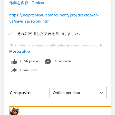
作業を保存 - Tableau
https://help.tableau.com/current/pro/desktop/en-
us/save_savework.htm
に、それに関連した文言を見つけました。
原文…You can share workbooks and bookmarks with
Mostra altro
your co-workers, provided they can access the relevant
data sources that the workbook uses.
0 Mi piace
7 risposte
Condividi
自動翻訳…ワークブックやブックマークを同僚と共有で
Show menu
きます。 ただし、ワークブックが使用する関連データ
ソースにアクセスできる場合に限ります。
Ordina
7 risposte
Ordina per data
これは「データソースの接続先が共有サーバーのとき」
でも「ブックマークファイルを作成できる」と理解して
良いですか？