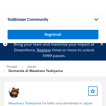
Trailblazer Community
Registrati
Bring your team and maximize your impact at
Dreamforce.
Register
three or more to unlock
$999 passes.
Gruppi
Japan
Domanda di Masaharu Tsukiyama
Masaharu Tsukiyama
ha fatto una domanda in
Japan