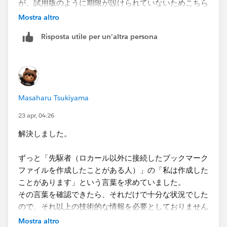
が、試用版のように期限が設けられていないためこちら
で検証してみてはいかがでしょうか？
Mostra altro
Risposta utile per un'altra persona
お使いのファイルサーバーの該当フォルダ内のデータソ
ースに外部のPC(VPNなどで接続でしょうか？)から試
してみるのが手っ取り早いと思われます。
こちらでうまくいくようでしたら、ほかのメンバーと共
有しても各々が接続できるならブックマークファイルも
Masaharu Tsukiyama
共有できると思われます。
23 apr, 04:26
少しでもご参考になれば幸いです。
解決しました。
<Free edition>
ずっと「先駆者（ロカール以外に接続したブックマーク
https://www.tableau.com/ja-jp/products/desktop-
ファイルを作成したことがある人）」の「私は作成した
free/download
ことがあります」という言葉を求めていました。
その言葉を確認できたら、それだけで十分な状況でした
ので、それ以上の技術的な情報を必要としておりません
でした。
Mostra altro