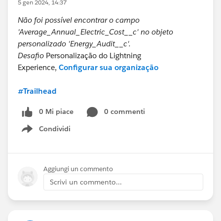
5 gen 2024, 14:37
Não foi possível encontrar o campo
'Average_Annual_Electric_Cost__c' no objeto
personalizado 'Energy_Audit__c'.
Desafio
Personalização do Lightning
Experience,
Configurar sua organização
#Trailhead
0 Mi piace
0 commenti
Condividi
Show menu
Aggiungi un commento
Scrivi un commento...