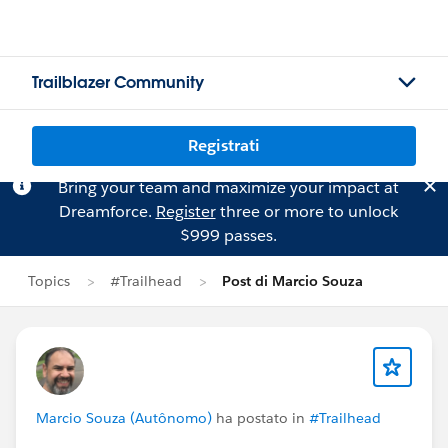
Trailblazer Community
Registrati
Bring your team and maximize your impact at
Dreamforce.
Register
three or more to unlock
$999 passes.
Topics
#Trailhead
Post di Marcio Souza
Marcio Souza (Autônomo)
ha postato in
#Trailhead