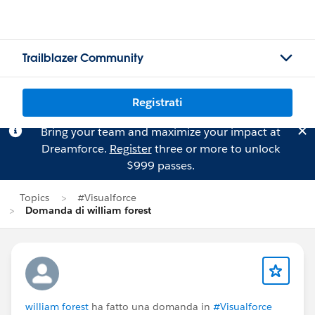
Trailblazer Community
Registrati
Bring your team and maximize your impact at
Dreamforce.
Register
three or more to unlock
$999 passes.
Topics
#Visualforce
Domanda di william forest
william forest
ha fatto una domanda in
#Visualforce