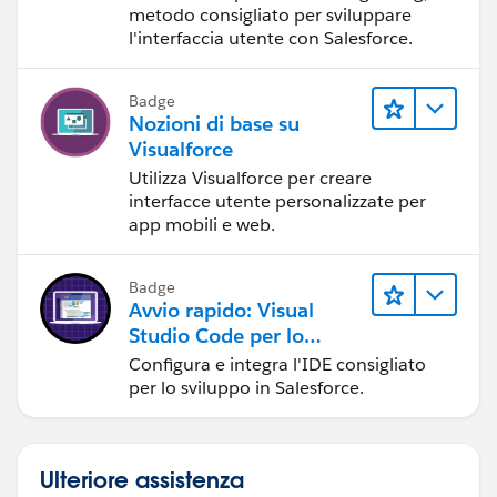
componenti Web
metodo consigliato per sviluppare
Lightning
l'interfaccia utente con Salesforce.
Badge
Nozioni di base su
Visualforce
Utilizza Visualforce per creare
interfacce utente personalizzate per
app mobili e web.
Badge
Avvio rapido: Visual
Studio Code per lo
sviluppo in Salesforce
Configura e integra l'IDE consigliato
per lo sviluppo in Salesforce.
Ulteriore assistenza