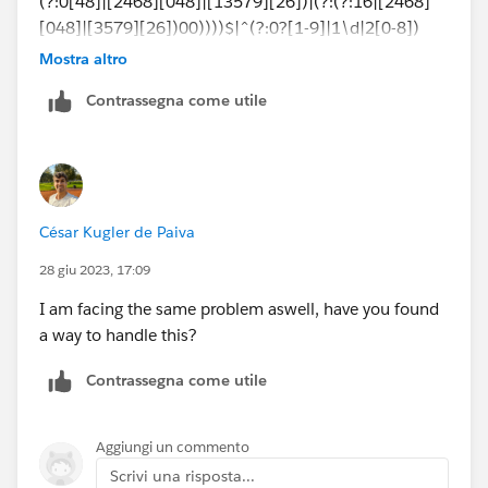
(?:0[48]|[2468][048]|[13579][26])|(?:(?:16|[2468]
[048]|[3579][26])00))))$|^(?:0?[1-9]|1\d|2[0-8])
(\/|-|\.)(?:(?:0?[1-9])|(?:1[0-2]))\4(?:(?:1[6-9]|[2-
Mostra altro
9]\d)?\d{2})$
Contrassegna come utile
This wil check the months that have 31 days, and also
will check february as only can have 28 days
César Kugler de Paiva
28 giu 2023, 17:09
I am facing the same problem aswell, have you found
a way to handle this?
Contrassegna come utile
Aggiungi un commento
Scrivi una risposta...