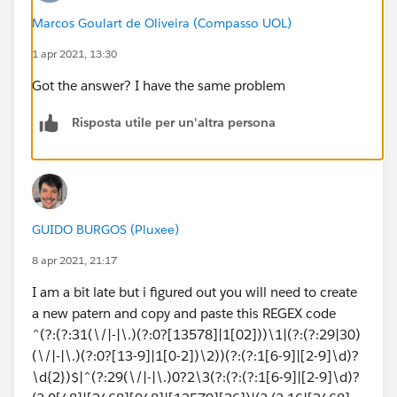
Marcos Goulart de Oliveira (Compasso UOL)
1 apr 2021, 13:30
Got the answer? I have the same problem
Risposta utile per un'altra persona
GUIDO BURGOS (Pluxee)
8 apr 2021, 21:17
I am a bit late but i figured out you will need to create
a new patern and copy and paste this REGEX code
^(?:(?:31(\/|-|\.)(?:0?[13578]|1[02]))\1|(?:(?:29|30)
(\/|-|\.)(?:0?[13-9]|1[0-2])\2))(?:(?:1[6-9]|[2-9]\d)?
\d{2})$|^(?:29(\/|-|\.)0?2\3(?:(?:(?:1[6-9]|[2-9]\d)?