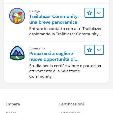
Badge
Trailblazer Community:
una breve panoramica
Entrare in contatto con altri Trailblazer
esplorando la Trailblazer Community.
Itinerario
Prepararsi a cogliere
nuove opportunità di
sviluppo nell'ecosistema
Studia per la certificazione e partecipa
Salesforce
attivamente alla Salesforce
Community.